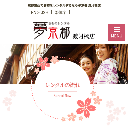
京都嵐山で着物をレンタルするなら夢京都 渡月橋店
ENGLISH
繁体字
MENU
レンタルの流れ
Rental flow